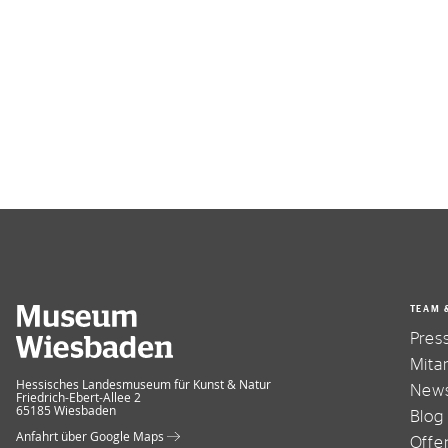
TEAM 
Pres
Mita
Museum Wiesbaden
Hessisches Landesmuseum für Kunst & Natur
News
Friedrich-Ebert-Allee 2
65185 Wiesbaden
Blog
Anfahrt über Google Maps
Offe