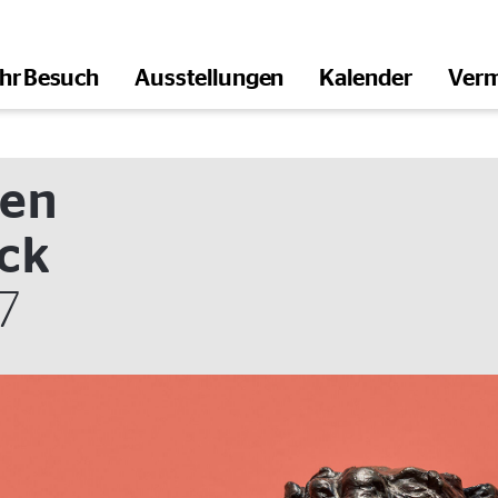
Ihr Besuch
Ausstellungen
Kalender
Verm
öffnen
ten
uck
17