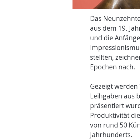
Das Neunzehnte 
aus dem 19. Jah
und die Anfänge
Impressionismus
stellten, zeichne
Epochen nach.
Gezeigt werden 
Leihgaben aus b
präsentiert wur
Produktivität di
von rund 50 Kün
Jahrhunderts.