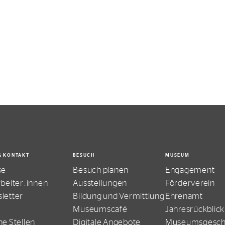
& KONTAKT
BESUCH
MUSEUM
se
Besuch planen
Engagement
rbeiter:innen
Ausstellungen
Förderverein
letter
Bildung und Vermittlung
Ehrenamt
Museumscafé
Jahresrückblick
ne Stellen
Digitale Angebote
Museumsgesch