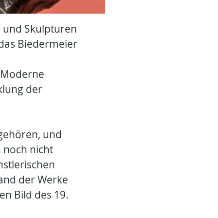
e und Skulpturen
das Biedermeier
e Moderne
cklung der
gehören, und
 noch nicht
nstlerischen
nhand der Werke
n Bild des 19.