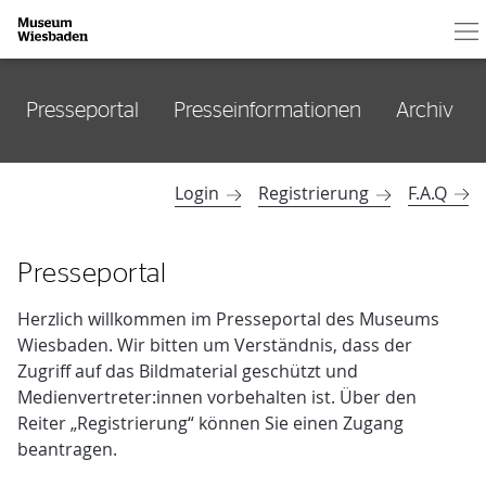
Ha
Zur Startseite
Presseportal
Presseinformationen
Archiv
Login
Registrierung
F.A.Q
öffnen
öffnen
Presseportal
Herzlich willkommen im Presseportal des Museums
Wiesbaden. Wir bitten um Verständnis, dass der
Zugriff auf das Bildmaterial geschützt und
Medienvertreter:innen vorbehalten ist. Über den
Reiter „Registrierung“ können Sie einen Zugang
beantragen.