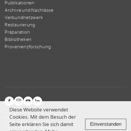
Publikationen
Archive und Nachlässe
Verbundnetzwerk
Restaurierung
Präparation
Bibliotheken
Provenienzforschung
Diese Website verwendet
Cookies. Mit dem Besuch der
Kontakt
Impressum
Datenschutzerklärung
Seite erklären Sie sich damit
Einverstanden
© 2026 Museum Wiesbaden