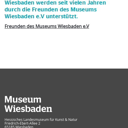
Wiesbaden werden seit vielen Jahren
durch die Freunden des Museums
Wiesbaden e.V unterstützt.
Freunden des Museums Wiesbaden e.V
Museum Wiesbaden
Hessisches Landesmuseum für Kunst & Natur
Friedrich-Ebert-Allee 2
65185 Wiesbaden