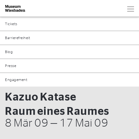
Hau
Zur Startseite
Tickets
Barrierefreiheit
Blog
Presse
Engagement
Kazuo Katase
Raum eines Raumes
8 Mär 09 — 17 Mai 09