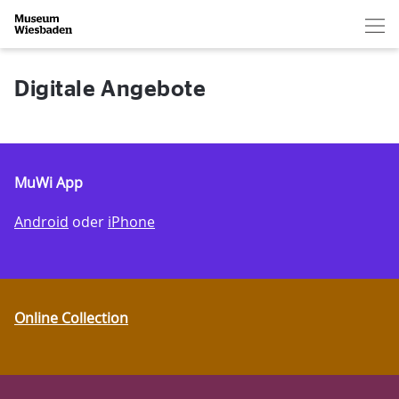
Hau
Zur Startseite
Digitale Angebote
MuWi App
Android
oder
iPhone
Online Collection