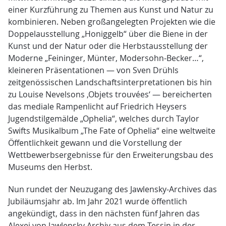
einer Kurzführung zu Themen aus Kunst und Natur zu
kombinieren. Neben großangelegten Projekten wie die
Doppelausstellung „Honiggelb“ über die Biene in der
Kunst und der Natur oder die Herbstausstellung der
Moderne „Feininger, Münter, Modersohn-Becker…“,
kleineren Präsentationen — von Sven Drühls
zeitgenössischen Landschaftsinterpretationen bis hin
zu Louise Nevelsons ‚Objets trouvées‘ — bereicherten
das mediale Rampenlicht auf Friedrich Heysers
Jugendstilgemälde „Ophelia“, welches durch Taylor
Swifts Musikalbum „The Fate of Ophelia“ eine weltweite
Öffentlichkeit gewann und die Vorstellung der
Wettbewerbsergebnisse für den Erweiterungsbau des
Museums den Herbst.
Nun rundet der Neuzugang des Jawlensky-Archives das
Jubiläumsjahr ab. Im Jahr 2021 wurde öffentlich
angekündigt, dass in den nächsten fünf Jahren das
Alexej von Jawlensky Archiv aus dem Tessin in der