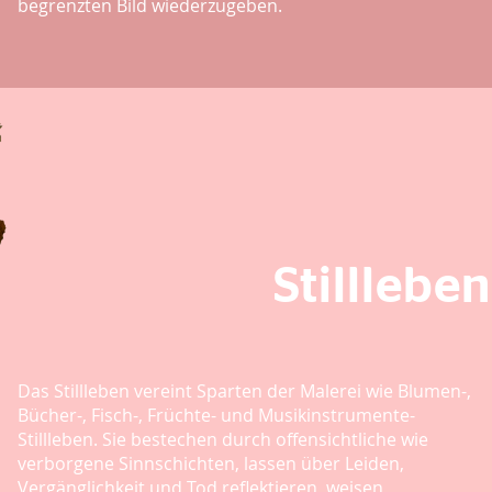
begrenzten Bild wiederzugeben.
Stillleben
Das Stillleben vereint Sparten der Malerei wie Blumen-,
Bücher-, Fisch-, Früchte- und Musikinstrumente-
Stillleben. Sie bestechen durch offensichtliche wie
verborgene Sinnschichten, lassen über Leiden,
Vergänglichkeit und Tod reflektieren, weisen