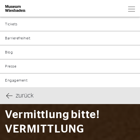
Hau
Zur Startseite
Tickets
Barrierefreiheit
Blog
Presse
Engagement
zurück
Vermittlung bitte!
VERMITTLUNG