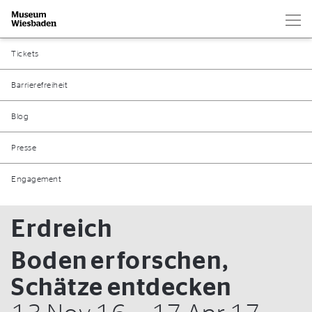
Hau
Zur Startseite
Tickets
Barrierefreiheit
Blog
Presse
Engagement
Erdreich
Boden erforschen,
Schätze entdecken