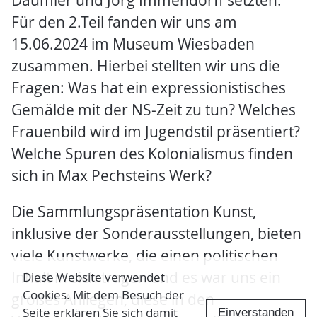
Daumier und Jörg Immendorff setzten.
Für den 2.Teil fanden wir uns am
15.06.2024 im Museum Wiesbaden
zusammen. Hierbei stellten wir uns die
Fragen: Was hat ein expressionistisches
Gemälde mit der NS-Zeit zu tun? Welches
Frauenbild wird im Jugendstil präsentiert?
Welche Spuren des Kolonialismus finden
sich in Max Pechsteins Werk?
Die Sammlungspräsentation Kunst,
inklusive der Sonderausstellungen, bieten
viele Kunstwerke, die einen politischen
Inhalt in sich tragen und es war uns ein
Diese Website verwendet
Cookies. Mit dem Besuch der
großes Anliegen, diese in den
Seite erklären Sie sich damit
Einverstanden