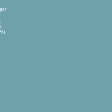
d
äger
,
r
76)