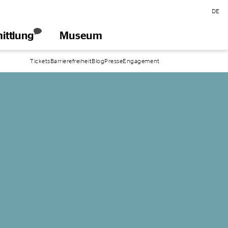
DE
ittlung
Museum
öffnen
Tickets
Barrierefreiheit
Blog
Presse
Engagement