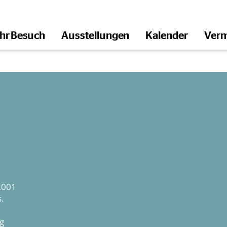
Ihr Besuch
Ausstellungen
Kalender
Verm
öffnen
2001
.
g