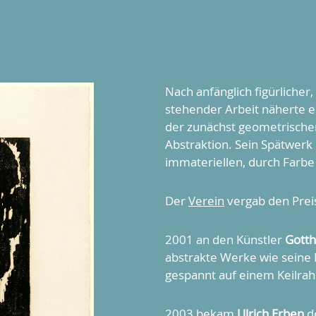
Nach anfänglich figürliche
stehender Arbeit näherte er
der zunächst geometrische
Abstraktion. Sein Spätwerk
immateriellen, durch Farbe
Der
Verein
vergab den Prei
2001 an den Künstler
Gotth
abstrakte Werke wie seine 
gespannt auf einem Keilra
2003 bekam
Ulrich Erben
de