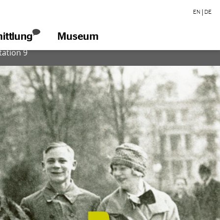
|
EN
DE
ittlung
Museum
öffnen
tation 9
Tickets
Barrierefreiheit
Blog
Presse
Engagement