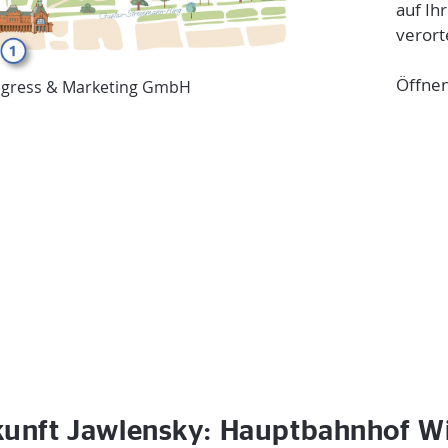
auf Ih
verort
Öffnen
ngress & Marketing GmbH
kunft Jawlensky: Hauptbahnhof W