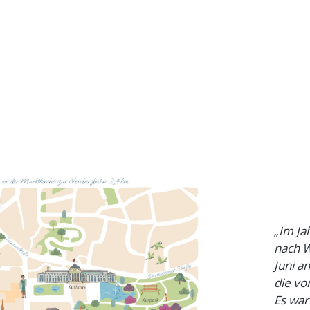
„
Im Ja
nach W
Juni a
die vo
Es war