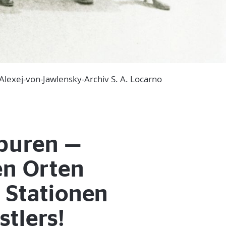
lexej-von-Jawlensky-Archiv S. A. Locarno
puren —
en Orten
 Stationen
tlers!