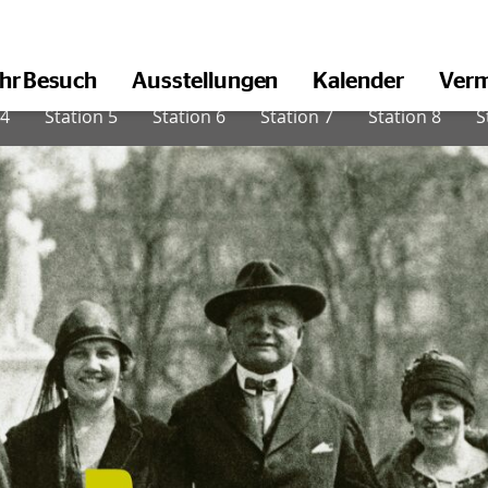
Ihr Besuch
Ausstellungen
Kalender
Verm
öffnen
 4
Station 5
Station 6
Station 7
Station 8
S