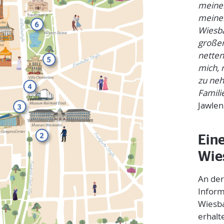
meinen
meinen
Wiesba
großen
netten
mich, 
zu neh
Famili
Jawlen
Ein
Wie
An der
Infor
Wiesba
erhalt