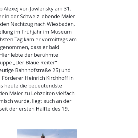
eb Alexej von Jawlensky am 31.
er in der Schweiz lebende Maler
f den Nachtzug nach Wiesbaden,
tellung im Frühjahr im Museum
sten Tag kam er vormittags am
fgenommen, dass er bald
. Hier lebte der berühmte
ruppe „Der Blaue Reiter“
heutige Bahnhofstraße 25) und
 Förderer Heinrich Kirchhoff in
as heute die bedeutendste
den Maler zu Lebzeiten vielfach
misch wurde, liegt auch an der
eit der ersten Hälfte des 19.