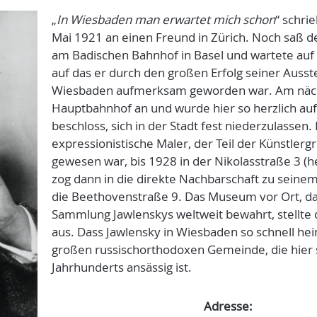
„
In Wiesbaden man erwartet mich schon
“ schri
Mai 1921 an einen Freund in Zürich. Noch saß d
am Badischen Bahnhof in Basel und wartete au
auf das er durch den großen Erfolg seiner Auss
Wiesbaden aufmerksam geworden war. Am näch
Hauptbahnhof an und wurde hier so herzlich au
beschloss, sich in der Stadt fest niederzulassen
expressionistische Maler, der Teil der Künstlerg
gewesen war, bis 1928 in der Nikolasstraße 3 (
zog dann in die direkte Nachbarschaft zu seinem
die Beethovenstraße 9. Das Museum vor Ort, d
Sammlung Jawlenskys weltweit bewahrt, stellte 
aus. Dass Jawlensky in Wiesbaden so schnell hei
großen russischorthodoxen Gemeinde, die hier s
Jahrhunderts ansässig ist.
Adresse: