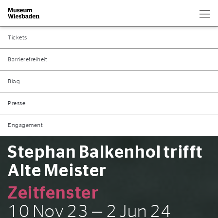
Hau
Zur Startseite
Tickets
Barrierefreiheit
Blog
Presse
Engagement
Stephan Balkenhol trifft
Alte Meister
Zeitfenster
10 Nov 23 — 2 Jun 24