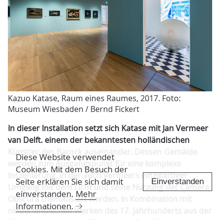
Kazuo Katase, Raum eines Raumes, 2017. Foto:
Museum Wiesbaden / Bernd Fickert
In dieser Installation setzt sich Katase mit Jan Vermeer
van Delft, einem der bekanntesten holländischen
Künstler des Barock auseinander. Dessen Gemälde
Diese Website verwendet
werden zum Ausgangspunkt für eine komplexe
Cookies. Mit dem Besuch der
Inszenierung, in der auch Vermeers einzigartiger
Seite erklären Sie sich damit
Einverstanden
Umgang mit dem Licht und seine Nutzung der Camera
einverstanden.
Mehr
Obscura thematisiert werden. In Kombination mit
Informationen.
niederländischen Werken des 17. Jahrhunderts aus der