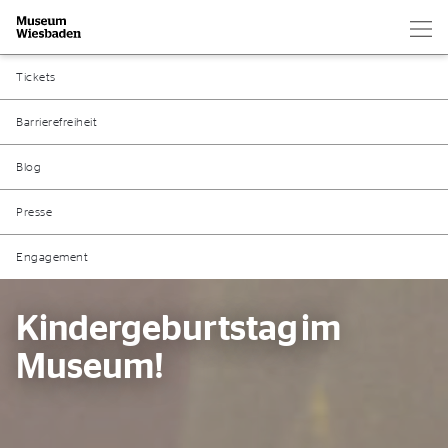
Hau
Zur Startseite
Tickets
Barrierefreiheit
Blog
Presse
Engagement
Kindergeburtstag im
Museum!