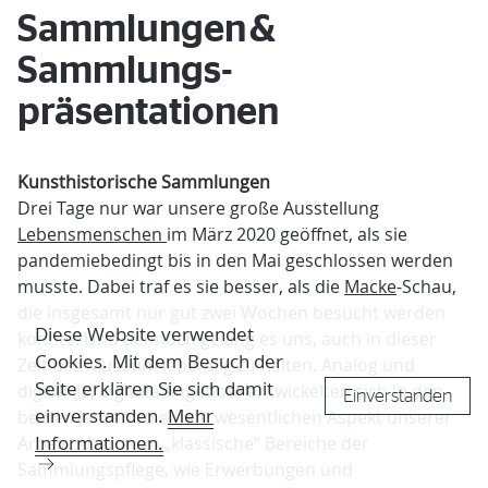
Sammlungen &
Sammlungs­
präsentationen
Kunsthistorische Sammlungen
Drei Tage nur war unsere große Ausstellung
Lebensmenschen
im März 2020 geöffnet, als sie
pandemiebedingt bis in den Mai geschlossen werden
musste. Dabei traf es sie besser, als die
Macke
-Schau,
die insgesamt nur gut zwei Wochen besucht werden
Diese Website verwendet
konnte. Und dennoch gelang es uns, auch in dieser
Cookies. Mit dem Besuch der
Zeit das Museum lebendig zu halten. Analog und
Seite erklären Sie sich damit
digital. Ja, digitale Angebote entwickelten sich in den
Einverstanden
einverstanden.
Mehr
beiden Jahren zu einem wesentlichen Aspekt unserer
Informationen.
Arbeit. Aber auch „klassische“ Bereiche der
Sammlungspflege, wie Erwerbungen und